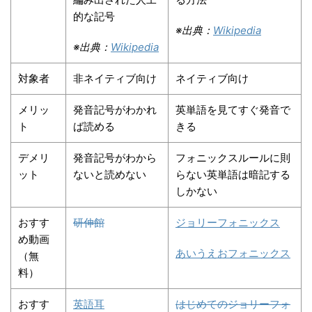
的な記号
※出典：
Wikipedia
※出典：
Wikipedia
対象者
非ネイティブ向け
ネイティブ向け
メリッ
発音記号がわかれ
英単語を見てすぐ発音で
ト
ば読める
きる
デメリ
発音記号がわから
フォニックスルールに則
ット
ないと読めない
らない英単語は暗記する
しかない
おすす
研伸館
ジョリーフォニックス
め動画
あいうえおフォニックス
（無
料）
おすす
英語耳
はじめてのジョリーフォ