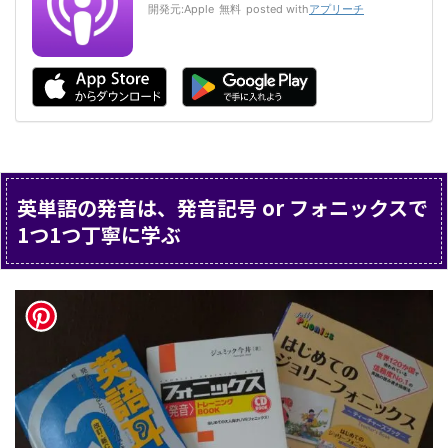
開発元:
Apple
無料
posted with
アプリーチ
英単語の発音は、発音記号 or フォニックスで
1つ1つ丁寧に学ぶ