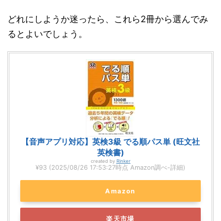
どれにしようか迷ったら、これら2冊から選んでみ
るとよいでしょう。
【音声アプリ対応】英検3級 でる順パス単 (旺文社
英検書)
created by
Rinker
¥93
(2025/08/26 17:53:27時点 Amazon調べ-
詳細)
Amazon
楽天市場