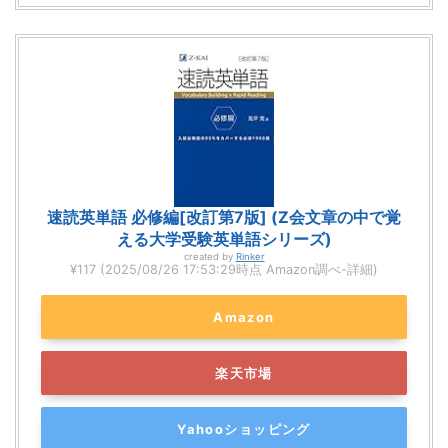
速読英単語 必修編[改訂第7版] (Z会文章の中で覚
える大学受験英単語シリーズ)
created by
Rinker
¥117
(2025/08/26 17:53:29時点 Amazon調べ-
詳細)
Amazon
楽天市場
Yahooショッピング