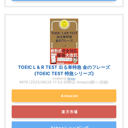
TOEIC L & R TEST 出る単特急 金のフレーズ
(TOEIC TEST 特急シリーズ)
created by
Rinker
¥979
(2025/08/26 17:53:30時点 Amazon調べ-
詳細)
Amazon
楽天市場
Yahooショッピング