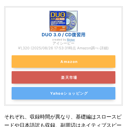
DUO 3.0 / CD復習用
created by
Rinker
アイシーピー
¥1,320
(2025/08/26 17:53:31時点 Amazon調べ-
詳細)
Amazon
楽天市場
Yahooショッピング
それぞれ、収録時間が異なり、基礎編はスロースピ
ードや日本語訳も収録、副周辺はネイティブスピー