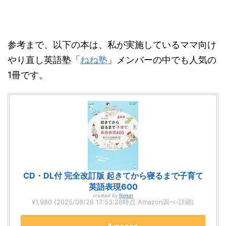
参考まで、以下の本は、私が実施しているママ向け
やり直し英語塾「
ねね塾
」メンバーの中でも人気の
1冊です。
CD・DL付 完全改訂版 起きてから寝るまで子育て
英語表現600
created by
Rinker
¥1,980
(2025/08/26 17:53:28時点 Amazon調べ-
詳細)